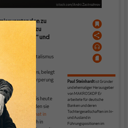
istock.com/Andrii Zastrozhnov
 missverstanden zu
e aber helfen zu
Geld ist Kredit“ und
den.
onsweise des Kapitalismus
l dieses Artikels
 Wesen des Geldes, belegt
s „abstrakte Verkörperung
Paul Steinhardt
ist Gründer
nn.
und ehemaliger Herausgeber
von MAKROSKOP. Er
, der Marxisten bis heute
arbeitete für deutsche
Banken und deren
n lässt, und und den sie
Tochtergesellschaften im In-
ske Bockelmann hat in
und Ausland in
g dazu findet sich in
Führungspositionen im