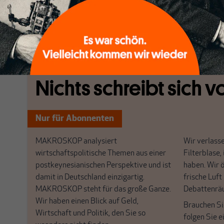
unserem nächsten Themenheft) richtig darauf aufme
einer solchen Analyse der „wahre Sachverhalt schlicht
[...]
Nichts schreibt sich vo
Nur für Abonnenten
MAKROSKOP analysiert
Wir verlasse
wirtschaftspolitische Themen aus einer
Filterblase, 
postkeynesianischen Perspektive und ist
haben. Wir 
damit in Deutschland einzigartig.
frische Luft
MAKROSKOP steht für das große Ganze.
Debattenrä
Wir haben einen Blick auf Geld,
Brauchen Si
Wirtschaft und Politik, den Sie so
folgen Sie 