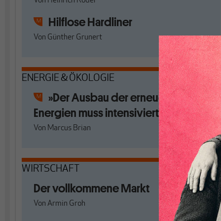
Von
Heinrich Röder
Hilflose Hardliner
Von
Günther Grunert
ENERGIE & ÖKOLOGIE
»Der Ausbau der erneuerbaren
Energien muss intensiviert werden«
Von
Marcus Brian
WIRTSCHAFT
Der vollkommene Markt
Von
Armin Groh