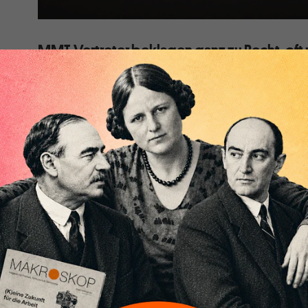
MMT-Vertreter beklagen ganz zu Recht, oft
werden. Sie könnten solche Missverständiss
vermeiden - wenn sie sich von ihrer Formel „
ihrer Bilanzgläubigkeit verabschieden wür
Karl Marx hat erkannt, dass eine Analyse der Funkti
einen adäquaten Geldbegriff voraussetzt. Das im Tite
ausgedrückte Ergebnis seines Nachdenkens über das
aber nur, dass Geld unmöglich, wie er behauptete, al
des Tauschwertes einer Ware“ verstanden werden ka
Es ist dieser empirisch nicht sachgemäße Geldbegriff
nach dem „Gleichen in unterschiedlichen Waren“ suche
meinen, im Arbeitswert dingfest gemacht zu haben.
E
seinem Buch „Das Geld“
(eine ausführliche Besprechun