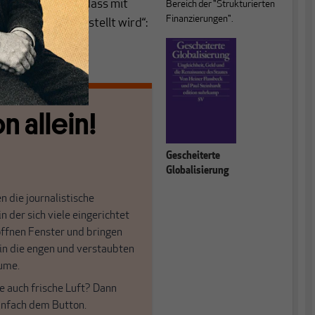
rksam gemacht, dass mit
Bereich der "Strukturierten
Finanzierungen".
 auf den Kopf gestellt wird“:
n allein!
Gescheiterte
Globalisierung
n die journalistische
in der sich viele eingerichtet
öffnen Fenster und bringen
 in die engen und verstaubten
ume.
e auch frische Luft? Dann
einfach dem Button.