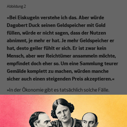
Abbildung 2
»
Bei Eiskugeln verstehe ich das. Aber würde
Dagobert Duck seinen Geldspeicher mit Gold
füllen, würde er nicht sagen, dass der Nutzen
abnimmt, je mehr er hat. Je mehr
Geldspeicher er
hat, desto geiler fühlt er sich. Er ist zwar kein
Mensch, aber wer Reichtümer ansammeln möchte,
empfindet doch eher so. Um eine Sammlung teurer
Gemälde komplett zu machen, würden manche
sicher auch einen steigenden Preis akzeptieren.
«
»In der Ökonomie gibt es tatsächlich solche Fälle.
Diese Nachfrager verhalten sich anders als die
Eiskäufer: Bei steigendem Preis sinkt ihre Nachfrage
nicht. Sie kaufen immer noch die gleiche Menge oder
sogar mehr. Dies zeigt noch einmal, dass die