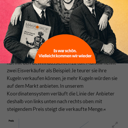
Inhaltsverzeichnis
Wirklichkeit komplex ist und Modelle sehr kompliziert
würden, wenn man all diese Falle einbezieht. Die Frage
ist, ob stark vereinfachte Modelle die Funktionsweise
der Wirtschaft noch korrekt beschreiben. Darauf
kommen wir noch zu sprechen. Jetzt aber zur Frage:
Wie verhalten sich die Anbieter? Das erste was wir in
vielen Lehrbüchern lernen ist: Je mehr sie anbieten,
desto teurer muss das Produkt sein. Dieses Verhalten
hat mit den Gewinnaussichten zu tun. Mankiw nennt
zwei Eisverkäufer als Beispiel: Je teurer sie ihre
Kugeln verkaufen können, je mehr Kugeln würden sie
auf dem Markt anbieten. In unserem
Koordinatensystem verläuft die Linie der Anbieter
deshalb von links unten nach rechts oben: mit
steigendem Preis steigt die verkaufte Menge.«