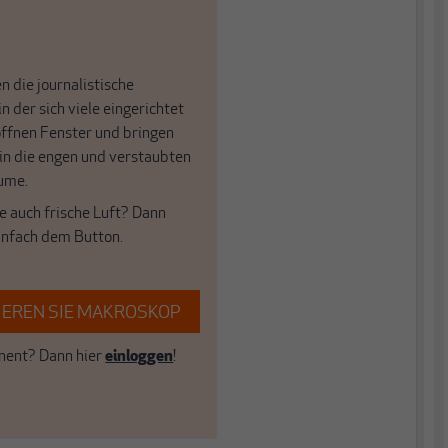
n die journalistische
in der sich viele eingerichtet
öffnen Fenster und bringen
 in die engen und verstaubten
ume.
e auch frische Luft? Dann
einfach dem Button.
EREN SIE MAKROSKOP
ent? Dann hier
einloggen
!