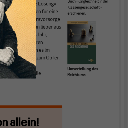
Buch ››Ungleichheit in der
ine »sozialistische Lösung«
Klassengesellschaft‹‹
n, und stattdessen für eine
erschienen.
ktabhängigen Altersvorsorge
be. Dieser ging man lieber aus
g« um ein halbes Jahr,
n Auftrieb bei ihren
chste Anlauf, den es im
ovid-19-Pandemie zum Opfer.
inischen Kalkar
Umverteilung des
e AfD-Parteitag die
Reichtums
n allein!