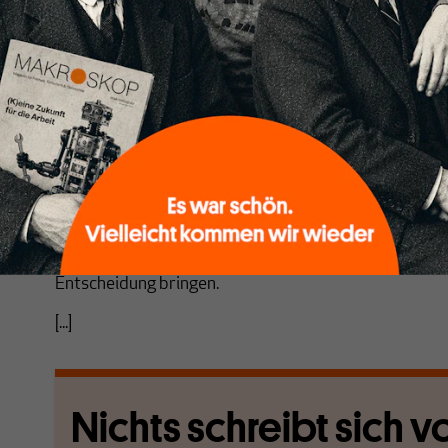
Höcke-Flügel vorwarf, in der Rentenpolitik letztlich e
nach dem Vorbild der Bürgerversicherung anzustrebe
Wende zur »kapitalgedeckten«, das heißt finanzmar
plädierte, drohte der AfD eine inhaltliche Zerreißpro
dem Weg und verschob den geplanten »Sozialparteita
obwohl sich die ostdeutschen AfD-Gliederungen davo
Landtagswahlen im Herbst 2019 versprachen. Der nä
Frühjahr 2020 in Offenburg geben sollte, fiel der C
Nunmehr soll der am 28./29. November im niederrhe
bevorstehende, trotz des Teil-Lockdowns genehmigt
Entscheidung bringen.
[...]
Nichts schreibt sich vo