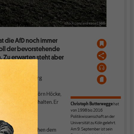
istock.com/andreasw1966
at die AfD noch immer
soll der bevorstehende
. Zu erwarten steht aber
e.
li 2018 in Augsburg
 des völkisch-
esvorsitzenden Björn Höcke,
zialpolitik abzuhalten. Er
Christoph Butterwegge
hat
 recht vage
von 1998 bis 2016
Politikwissenschaft an der
n.
Universität zu Köln gelehrt.
Am 9. September ist sein
precher Jörg Meuthen dem