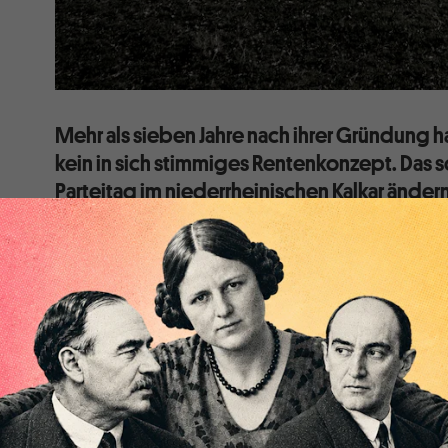
Mehr als sieben Jahre nach ihrer Gründung h
kein in sich stimmiges Rentenkonzept. Das 
Parteitag im niederrheinischen Kalkar ändern
ein fauler Kompromiss ohne erkennbare Lini
Auf dem AfD-Bundesparteitag, der am 30. Juni/1. Ju
stattfand, unterstützten die Delegierten den Wunsch
nationalistischen Flügels um den thüringischen Land
im darauffolgenden Jahr einen Sonderparteitag zur So
sollte das besonders hinsichtlich der Alterssicherung
Grundsatzprogramm in diesem Bereich konkretisiere
Da der wirtschaftsliberale Parteiflügel um Bundess