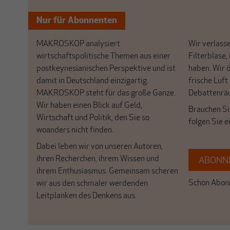
Nur für Abonnenten
MAKROSKOP analysiert
Wir verlasse
wirtschaftspolitische Themen aus einer
Filterblase, 
postkeynesianischen Perspektive und ist
haben. Wir 
damit in Deutschland einzigartig.
frische Luft
MAKROSKOP steht für das große Ganze.
Debattenrä
Wir haben einen Blick auf Geld,
Brauchen Si
Wirtschaft und Politik, den Sie so
folgen Sie 
woanders nicht finden.
Dabei leben wir von unseren Autoren,
ihren Recherchen, ihrem Wissen und
ABONNI
ihrem Enthusiasmus. Gemeinsam scheren
Schon Abonn
wir aus den schmaler werdenden
Leitplanken des Denkens aus.