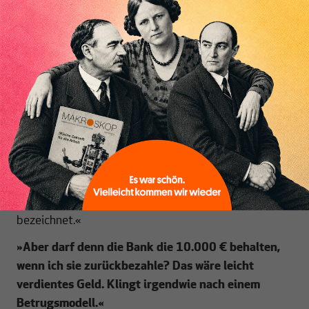
er keinen Kredit bekommt, weil die Sparkasse im
Augenblick leider zu wenige Ersparnisse zur
Inhaltsverzeichnis
Verfügung hat?«
»Nein, habe ich nicht. Das wäre in der Tat sehr
merkwürdig.
«
»Wenn der Kreditbetrag auf Deinem Konto
eingetragen wird, entsteht neues Geld. Man nennt
dieses Geld übrigens Buchgeld oder Giralgeld im
Unterschied zu Scheinen oder Münzen. Die Erzeugung
von neuem Giralgeld wird als Giralgeldschöpfung
bezeichnet.«
»Aber darf denn die Bank die 10.000 € behalten,
wenn ich sie zurückbezahle? Das wäre leicht
verdientes Geld. Klingt irgendwie nach einem
Betrugsmodell.
«