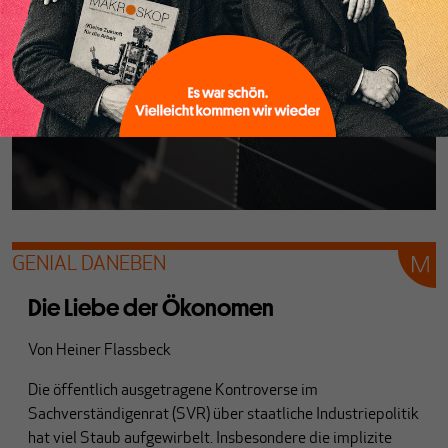
GENIAL DANEBEN
Die Liebe der Ökonomen
Von
Heiner Flassbeck
Die öffentlich ausgetragene Kontroverse im
Sachverständigenrat (SVR) über staatliche Industriepolitik
hat viel Staub aufgewirbelt. Insbesondere die implizite