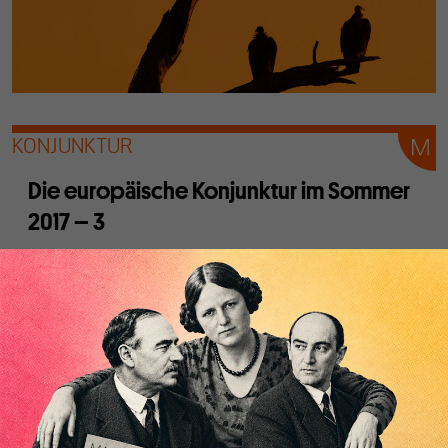
KONJUNKTUR
Die europäische Konjunktur im Sommer
2017 – 3
Von
der Redaktion
Dass es eine leichte Belebung in der Industrie in den
meisten Ländern Europas gibt, haben wir gezeigt. In den
Binnenmarktbereichen ist das weniger klar. Deswegen
sollte sich die Politik nicht auf den schwachen Euro
verlassen, sondern selbst handeln.