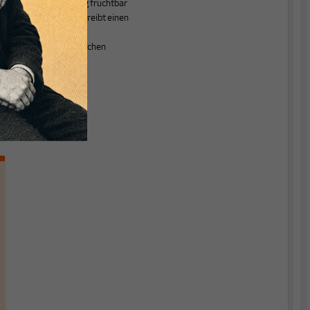
Lehrerfortbildung fruchtbar
zu machen. Er betreibt einen
Blog
zu
wirtschaftspolitischen
Themen.