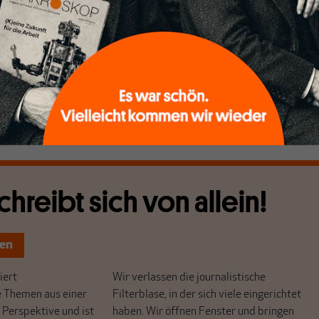
kraftsetzung der dortigen Demokratie. Das zentrale
abhängigkeit der Zentralbank“. Hat Fiskal- und Geldpolitik
gehenden Schutz nötig, indem man die Massen über die
ionsmechanismen in Unkenntnis lässt und ihnen einen Mythos
 als Kenner der Materie selbst nicht überzeugt ist? Oder
ar dem „Schutz“ des Demokratiedefizits der Geldpolitik?
chreibt sich von allein!
ten
ert
Wir verlassen die journalistische
e Themen aus einer
Filterblase, in der sich viele eingerichtet
 Perspektive und ist
haben. Wir öffnen Fenster und bringen