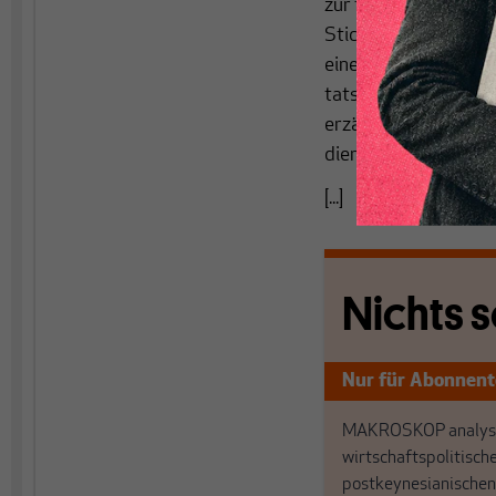
zur teilweisen Außer
Stichwort lautet „Un
einen darüberhinaus
tatsächlichen Funkt
erzählt, von dem man
dient der Mythos sog
[...]
Nichts s
Nur für Abonnen
MAKROSKOP analysi
wirtschaftspolitisch
postkeynesianischen