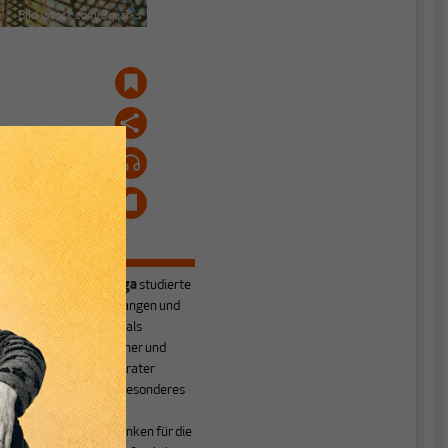
Bild: istock.com/3quarks
Joachim Nanninga
studierte
Philosophie in Erlangen und
Hamburg und hat als
Erwachsenenbildner und
Unternehmensberater
gearbeitet. Sein besonderes
Interesse ist es,
ökonomisches Denken für die