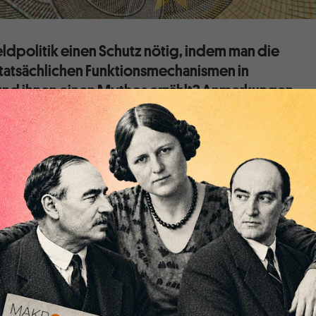
eldpolitik einen Schutz nötig, indem man die
tatsächlichen Funktionsmechanismen in
 und ihnen einen Mythos erzählt? Anmerkungen
a um die Staatsfinanzierung.
ngst u. a. mit Beiträgen von
Höpner
,
Steinhardt
,
Ehnts
und
er
und
hier
eine Debatte um einen speziellen Mythos geführt
etrestriktionen gäbe und die Refinanzierung der
h Steuereinnahmen notwendig sei. Die Unverzichtbarkeit
s ist schon von Paul Samuelson behauptet worden.
[i]
Eurozone hat zweifellos ein Demokratiedefizit. Auf dieses
oskop schon vielfach hingewiesen worden, z. B.
hier
von Dirk
indet in der Eurozone außerhalb demokratischer
e statt. Im Falle Griechenlands führte die Geldpolitik sogar