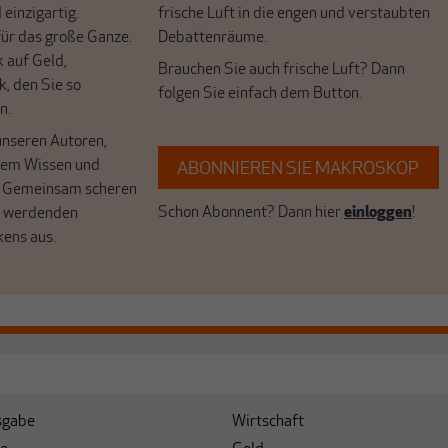
 einzigartig.
frische Luft in die engen und verstaubten
r das große Ganze.
Debattenräume.
k auf Geld,
Brauchen Sie auch frische Luft? Dann
k, den Sie so
folgen Sie einfach dem Button.
n.
unseren Autoren,
hrem Wissen und
ABONNIEREN SIE MAKROSKOP
. Gemeinsam scheren
Schon Abonnent? Dann hier
einloggen
!
r werdenden
kens aus.
sgabe
Wirtschaft