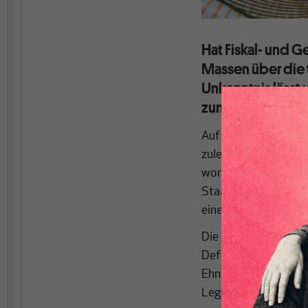
Hat Fiskal- und G
Massen über die 
Unkenntnis lässt
zum Debattendram
Auf Makroskop ist jü
zuletzt Flassbeck
hi
worden: dass es Budg
Staatsausgaben durc
eines solchen Mytho
Die Geldpolitik der 
Defizit ist bei Makr
Ehnts. Geldpolitik f
Legitimationsprozess