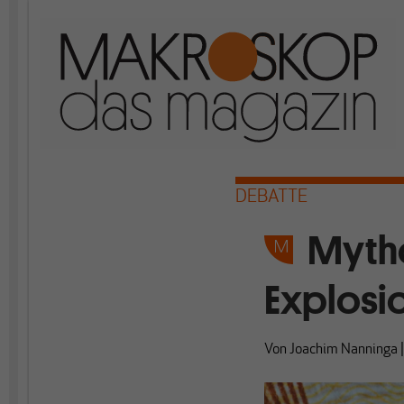
DEBATTE
Mytho
Explosi
Von
Joachim Nanninga