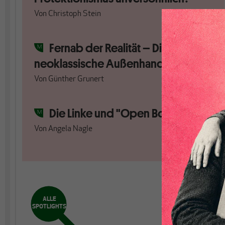
Von
Christoph Stein
Fernab der Realität – Die
neoklassische Außenhandelstheorie
Von
Günther Grunert
Die Linke und "Open Borders"
Von
Angela Nagle
ALLE
SPOTLIGHTS