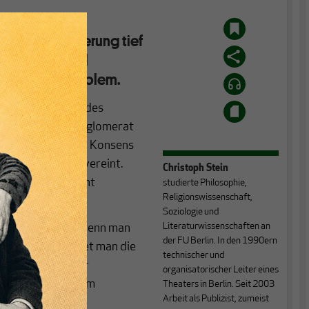
les,
der Globalisierung tief
Feindschaft und
st das ein Problem.
en. Das Resultat des
rsprüchliches Konglomerat
auchen einen neuen Konsens
Protektionismus vereint.
Christoph Stein
otektionismus nicht
studierte Philosophie,
Religionswissenschaft,
Soziologie und
Literaturwissenschaften an
liche Gegensätze, wenn man
der FU Berlin. In den 1990ern
l“ folgt. Betrachtet man die
technischer und
ich nebeneinander
organisatorischer Leiter eines
ten müssen sich vom
Theaters in Berlin. Seit 2003
Arbeit als Publizist, zumeist