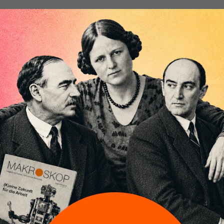
Die Gesellschaft ist tief gespalten. Ein libera
globalisierungsfreundliches Milieu und von 
enttäuschte Protektionisten stehen sich in 
Verachtung gegenüber. Für die Demokratie i
Demokratie muss alle Flügel der Gesellschaft umfass
demokratischen Prozesses kann immer nur ein wide
sein, ein sich stets wandelnder Kompromiss. Wir br
der Republik, einen Konsens, der Globalisierung und 
Doch wie soll das gehen? Sind Globalisierung und Pr
unversöhnliche Gegensätze?
Nein, sind sie nicht. Genauer, sie sind nur dann feind
totalitär denkt, also einem Modell des „One fits for al
Sache differenzierter, können beide Konzepte friedl
koexistieren. Es gibt jedoch eine Bedingung: alle Sei
Neoliberalismus verabschieden.