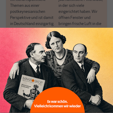
Themen aus einer
in der sich viele
postkeynesianischen
eingerichtet haben. Wir
Perspektive und ist damit
öffnen Fenster und
in Deutschland einzigartig.
bringen frische Luft in die
MAKROSKOP steht für
engen und verstaubten
das große Ganze. Wir
Debattenräume.
haben einen Blick auf
Brauchen Sie auch frische
Geld, Wirtschaft und
Luft? Dann folgen Sie
Inhaltsverzeichnis
Politik, den Sie so
einfach dem Button.
woanders nicht finden.
Dabei leben wir von
unseren Autoren, ihren
ABONNIEREN SIE
Recherchen, ihrem Wissen
MAKROSKOP
und ihrem Enthusiasmus.
Gemeinsam scheren wir
Schon Abonnent? Dann
aus den schmaler
hier
einloggen
!
werdenden Leitplanken
des Denkens aus.