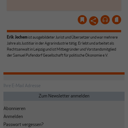
Erik Jochem
ist ausgebildeter Jurist und Übersetzer und war mehrere
Jahre als Justitiar in der Agrarindustrie tätig. Er lebt und arbeitet als
Rechtsanwalt in Leipzig und ist Mitbegründer und Vorstandsmitglied
der Samuel Pufendorf Gesellschaft für politische Ökonomie e.V.
Abonnieren
Anmelden
Passwort vergessen?