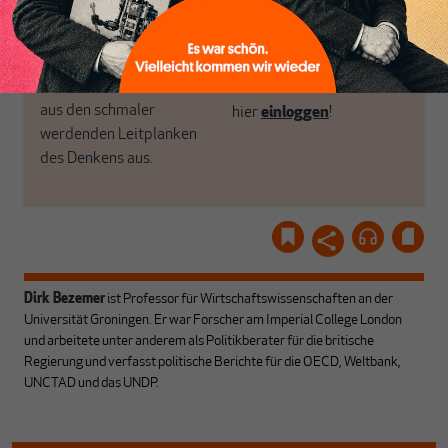
unseren Autoren, ihren
ABONNIEREN SIE
Recherchen, ihrem Wissen
MAKROSKOP
und ihrem Enthusiasmus.
Gemeinsam scheren wir
Schon Abonnent? Dann
aus den schmaler
hier
einloggen
!
werdenden Leitplanken
des Denkens aus.
Dirk Bezemer
ist Professor für Wirtschaftswissenschaften an der
Universität Groningen. Er war Forscher am Imperial College London
und arbeitete unter anderem als Politikberater für die britische
Regierung und verfasst politische Berichte für die OECD, Weltbank,
UNCTAD und das UNDP.