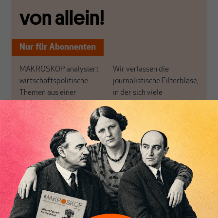
von allein!
Nur für Abonnenten
MAKROSKOP analysiert
Wir verlassen die
wirtschaftspolitische
journalistische Filterblase,
Themen aus einer
in der sich viele
postkeynesianischen
eingerichtet haben. Wir
Perspektive und ist damit
öffnen Fenster und
in Deutschland einzigartig.
bringen frische Luft in die
MAKROSKOP steht für
engen und verstaubten
Inhaltsverzeichnis
das große Ganze. Wir
Debattenräume.
haben einen Blick auf
Brauchen Sie auch frische
Geld, Wirtschaft und
Luft? Dann folgen Sie
Politik, den Sie so
einfach dem Button.
woanders nicht finden.
Dabei leben wir von