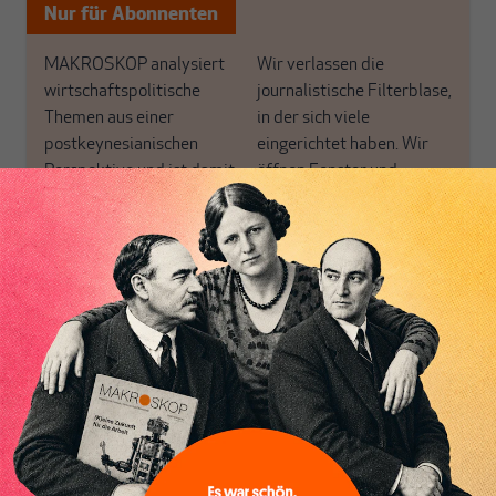
Nur für Abonnenten
MAKROSKOP analysiert
Wir verlassen die
wirtschaftspolitische
journalistische Filterblase,
Themen aus einer
in der sich viele
postkeynesianischen
eingerichtet haben. Wir
Perspektive und ist damit
öffnen Fenster und
in Deutschland einzigartig.
bringen frische Luft in die
MAKROSKOP steht für
engen und verstaubten
das große Ganze. Wir
Debattenräume.
Inhaltsverzeichnis
haben einen Blick auf
Brauchen Sie auch frische
Geld, Wirtschaft und
Luft? Dann folgen Sie
Politik, den Sie so
einfach dem Button.
woanders nicht finden.
Dabei leben wir von
unseren Autoren, ihren
ABONNIEREN SIE
Recherchen, ihrem Wissen
MAKROSKOP
und ihrem Enthusiasmus.