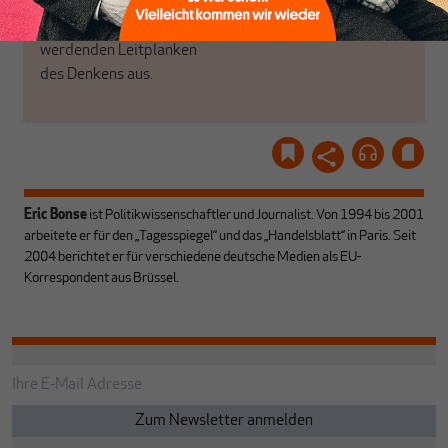
Gemeinsam scheren wir
Schon Abonnent? Dann
aus den schmaler
hier
einloggen
!
werdenden Leitplanken
des Denkens aus.
Eric Bonse
ist Politikwissenschaftler und Journalist. Von 1994 bis 2001
arbeitete er für den „Tagesspiegel“ und das „Handelsblatt“ in Paris. Seit
2004 berichtet er für verschiedene deutsche Medien als EU-
Korrespondent aus Brüssel.