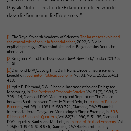
„Das ist etwa so, als wenn man Ptolemäus mit dem
Physik-Nobelpreis für die Erkenntnis ehren würde,
dass die Sonne um die Erde kreist.“
-------------------------------------
[1]
The Royal Swedish Academy of Sciences:
The laureates explained
the central role of banks in financial crises
, 2022, S. 3. Alle
englischsprachigen Zitate sind hier und im Folgenden ins Deutsche
übersetzt.
[2]
Krugman, P.: End This Depression Now!, New York/London 2012, S.
146f.
[3]
Diamond, D.W./Dybvig, P.H.: Bank Runs, Deposit Insurance, and
Liquidity, in:
Journal of Political Economy
, Vol. 91, No. 3, 1983, S. 401-
419.
[4]
Vgl. z.B. Diamond, D.W.: Financial Intermediation and Delegated
Monitoring, in:
The Review of Economic Studies
, Vol. 51(3), 1984, S.
393-414; Diamond, D.W.: Monitoring and Reputation: The Choice
between Bank Loans and Directly Placed Debt, in:
Journal of Political
Economy
, Vol. 99(4), 1991, S. 689-721; Diamond, D.W.: Financial
Intermediation as Delegated Monitoring: A Simple Example, in:
FRB
Richmond Economic Quarterly
, Vol. 82(3), 1996, S. 51-66; Diamond,
D.W.: Liquidity, Banks, and Markets, in:
Journal of Political Economy
, Vol.
105(5), 1997, S. 928-956; Diamond, D.W.: Banks and Liquidity