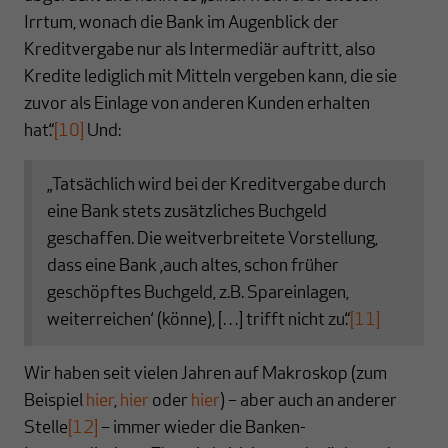
Irrtum, wonach die Bank im Augenblick der
Kreditvergabe nur als Intermediär auftritt, also
Kredite lediglich mit Mitteln vergeben kann, die sie
zuvor als Einlage von anderen Kunden erhalten
hat.“
[10]
Und:
„Tatsächlich wird bei der Kreditvergabe durch
eine Bank stets zusätzliches Buchgeld
geschaffen. Die weitverbreitete Vorstellung,
dass eine Bank ‚auch altes, schon früher
geschöpftes Buchgeld, z.B. Spareinlagen,
weiterreichen‘ (könne), […] trifft nicht zu.“
[11]
Wir haben seit vielen Jahren auf Makroskop (zum
Beispiel
hier
,
hier
oder
hier
) – aber auch an anderer
Stelle
[12]
– immer wieder die Banken-