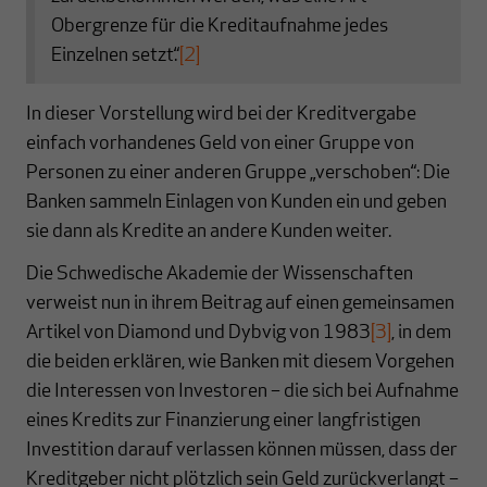
Obergrenze für die Kreditaufnahme jedes
Einzelnen setzt.“
[2]
In dieser Vorstellung wird bei der Kreditvergabe
einfach vorhandenes Geld von einer Gruppe von
Personen zu einer anderen Gruppe „verschoben“: Die
Banken sammeln Einlagen von Kunden ein und geben
sie dann als Kredite an andere Kunden weiter.
Die Schwedische Akademie der Wissenschaften
verweist nun in ihrem Beitrag auf einen gemeinsamen
Artikel von Diamond und Dybvig von 1983
[3]
, in dem
die beiden erklären, wie Banken mit diesem Vorgehen
die Interessen von Investoren – die sich bei Aufnahme
eines Kredits zur Finanzierung einer langfristigen
Investition darauf verlassen können müssen, dass der
Kreditgeber nicht plötzlich sein Geld zurückverlangt –