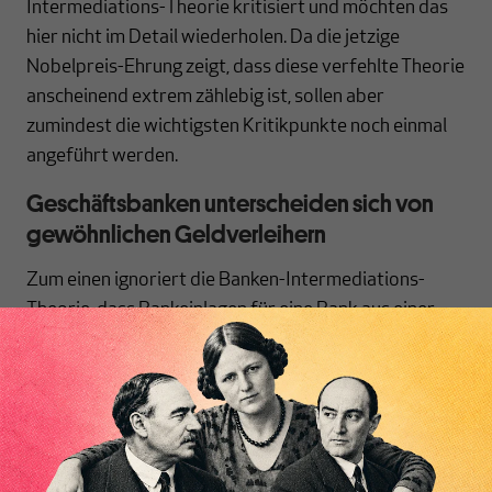
Intermediations-Theorie kritisiert und möchten das
hier nicht im Detail wiederholen. Da die jetzige
Nobelpreis-Ehrung zeigt, dass diese verfehlte Theorie
anscheinend extrem zählebig ist, sollen aber
zumindest die wichtigsten Kritikpunkte noch einmal
angeführt werden.
Geschäftsbanken unterscheiden sich von
gewöhnlichen Geldverleihern
Zum einen ignoriert die Banken-Intermediations-
Theorie, dass Bankeinlagen für eine Bank aus einer
bilanziellen Perspektive Verbindlichkeiten darstellen,
die in der Bankbilanz auf der Passivseite verbucht
werden.
[13]
Wie sollte da eine Kreditvergabe als
Inhaltsverzeichnis
Finanzintermediär buchungstechnisch ablaufen? Die
Bank kann ja nicht einfach entsprechende
Umbuchungen auf den Bankkonten ihrer Kunden