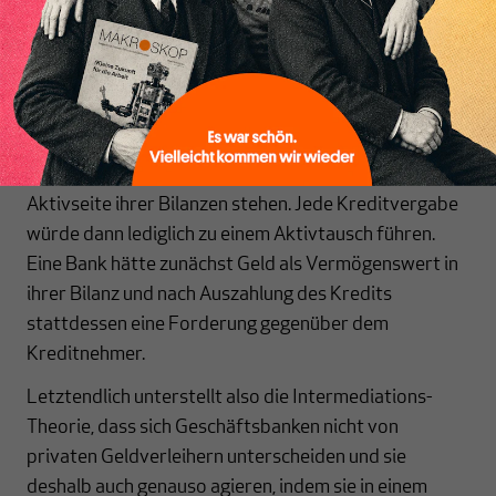
vornehmen, also beispielsweise ihre Verbindlichkeiten
(Bankeinlagen) gegenüber dem Kunden A reduzieren
und die entsprechende Summe als Kredit auf das
Konto des Kunden B übertragen. Wenn Banken
tatsächlich Geld verleihen würden, das sie zuvor von
Sparern erhalten haben, müsste dieses Geld auf der
Aktivseite ihrer Bilanzen stehen. Jede Kreditvergabe
würde dann lediglich zu einem Aktivtausch führen.
Eine Bank hätte zunächst Geld als Vermögenswert in
ihrer Bilanz und nach Auszahlung des Kredits
stattdessen eine Forderung gegenüber dem
Kreditnehmer.
Letztendlich unterstellt also die Intermediations-
Theorie, dass sich Geschäftsbanken nicht von
privaten Geldverleihern unterscheiden und sie
deshalb auch genauso agieren, indem sie in einem