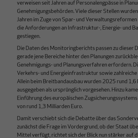
verweisen seit Jahren auf Personalengpässe in Planu
Genehmigungsbehörden. Viele dieser Stellen wurden
Jahren im Zuge von Spar- und Verwaltungsreformen a
die Anforderungen an Infrastruktur-, Energie- und B
gestiegen.
Die Daten des Monitoringberichts passen zu dieser Dia
gerade jene Bereiche hinter den Planungen zurückble
Genehmigungs- und Planungsverfahren erfordern. Die
Verkehrs- und Energieinfrastruktur sowie zahlreiche 
Allein beim Breitbandausbau wurden 2025 rund 1,6 
ausgegeben als ursprünglich vorgesehen. Hinzu kam
Einführung des europäischen Zugsicherungssystems 
von rund 1,3 Milliarden Euro.
Damit verschiebt sich die Debatte über das Sonde
zunächst die Frage im Vordergrund, ob der Staat übe
Mittel verfügt, richtet sich der Blick nun stärker auf d