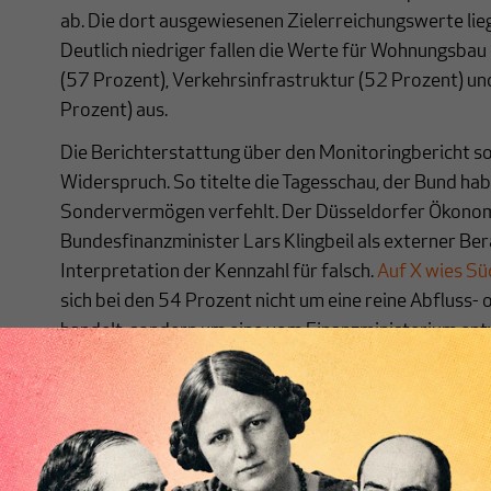
ab. Die dort ausgewiesenen Zielerreichungswerte lieg
Deutlich niedriger fallen die Werte für Wohnungsbau 
(57 Prozent), Verkehrsinfrastruktur (52 Prozent) un
Prozent) aus.
Die Berichterstattung über den Monitoringbericht sor
Widerspruch. So titelte die Tagesschau, der Bund hab
Sondervermögen verfehlt. Der Düsseldorfer Ökono
Bundesfinanzminister Lars Klingbeil als externer Bera
Interpretation der Kennzahl für falsch.
Auf X wies Sü
sich bei den 54 Prozent nicht um eine reine Abfluss
handelt, sondern um eine vom Finanzministerium ent
Fortschrittskennzahl, die unterschiedliche Indikato
allein lasse sich daher weder ableiten, dass knapp di
gescheitert sei, noch dass das Sondervermögen weit
Die Zahlen fallen in eine Phase, in der die Bundesreg