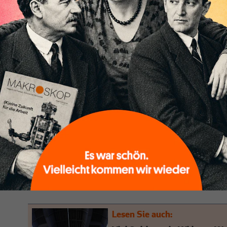
Sondervermögens für die Konjunktur zunehmend her
Energiepreisschocks infolge des Iran-Kriegs, der Bl
Hormus und einer schwachen Exportentwicklung rech
noch mit einem Wirtschaftswachstum von 0,5 Prozen
ausschließlich auf die Wachstumsimpulse zurückzufüh
Sondervermögen gesetzt werden“, heißt es aus dem 
Demgegenüber stehen Zweifel mehrerer Wirtschafts
das ifo-Institut als auch das Institut der deutschen
zu dem Ergebnis, dass ein Großteil der kreditfinanzie
zusätzlichen Investitionen ausgelöst habe. Nach Bere
wurden bis zu 95 Prozent der aufgenommenen Kredite
Investitionen verwendet, das IW kommt auf einen We
Bundesregierung weist diese Vorwürfe zurück und ar
Zusätzlichkeit müsse über einen längeren Zeitraum b
Lesen Sie auch: