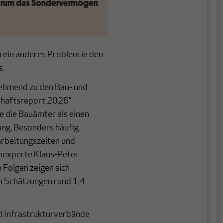
Warum das Sondervermögen
 ein anderes Problem in den
.
nehmend zu den Bau- und
chaftsreport 2026“
e die Bauämter als einen
ung. Besonders häufig
arbeitungszeiten und
enexperte Klaus-Peter
 Folgen zeigen sich
 Schätzungen rund 1,4
nd Infrastrukturverbände