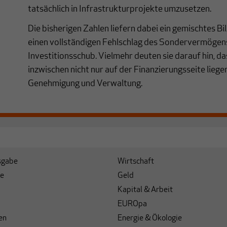
tatsächlich in Infrastrukturprojekte umzusetzen.
Die bisherigen Zahlen liefern dabei ein gemischtes Bi
einen vollständigen Fehlschlag des Sondervermögens
Investitionsschub. Vielmehr deuten sie darauf hin, d
inzwischen nicht nur auf der Finanzierungsseite liege
Genehmigung und Verwaltung.
sgabe
Wirtschaft
e
Geld
Kapital & Arbeit
EUROpa
en
Energie & Ökologie