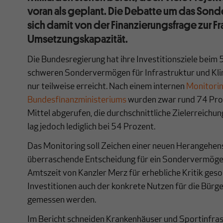
voran als geplant. Die Debatte um das Son
sich damit von der Finanzierungsfrage zur Fr
Umsetzungskapazität.
Die Bundesregierung hat ihre Investitionsziele beim 
schweren Sondervermögen für Infrastruktur und Kli
nur teilweise erreicht. Nach einem internen
Monitorin
Bundesfinanzministeriums
wurden zwar rund 74 Proz
Mittel abgerufen, die durchschnittliche Zielerreichu
lag jedoch lediglich bei 54 Prozent.
Das Monitoring soll Zeichen einer neuen Herangehen
überraschende Entscheidung für ein Sondervermöge
Amtszeit von Kanzler Merz für erhebliche Kritik gesor
Investitionen auch der konkrete Nutzen für die Bür
gemessen werden.
Im Bericht schneiden Krankenhäuser und Sportinfras