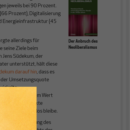
en jeweils bei 90 Prozent.
(66 Prozent), Digitalisierung
d Energieinfrastruktur (45
gte allerdings für
Der Anbruch des
Neoliberalismus
e seine Ziele beim
m Jens Südekum, der
ter unterstützt, hält diese
dekum darauf hin
, dass es
- oder Umsetzungsquote
wickelte
ren bündelt. Aus dem Wert
e Hälfte der Projekte
gehend wirkungslos bleibe.
ierung die Bedeutung des