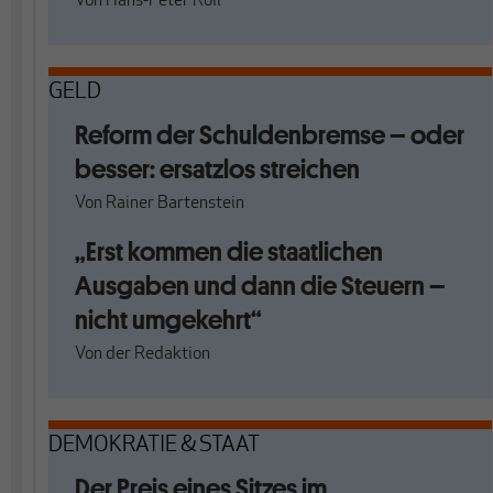
Von
Hans-Peter Roll
GELD
Reform der Schuldenbremse – oder
besser: ersatzlos streichen
Von
Rainer Bartenstein
„Erst kommen die staatlichen
Ausgaben und dann die Steuern –
nicht umgekehrt“
Von
der Redaktion
DEMOKRATIE & STAAT
Der Preis eines Sitzes im