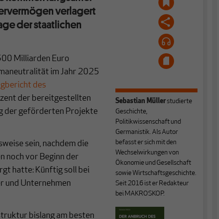
dervermögen verlagert
age der staatlichen
500 Milliarden Euro
maneutralität im Jahr 2025
gbericht des
ent der bereitgestellten
Sebastian Müller
studierte
ng der geförderten Projekte
Geschichte,
Politikwissenschaft und
Germanistik. Als Autor
befasst er sich mit den
sweise sein, nachdem die
Wechselwirkungen von
n noch vor Beginn der
Ökonomie und Gesellschaft
gt hatte: Künftig soll bei
sowie Wirtschaftsgeschichte.
ger und Unternehmen
Seit 2016 ist er Redakteur
bei MAKROSKOP.
truktur bislang am besten