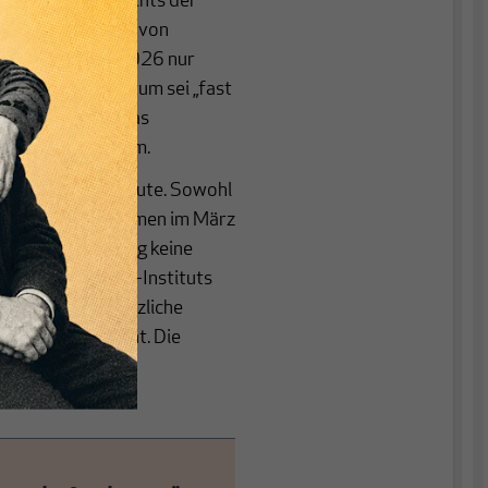
vorhebt. Angesichts der
ockade der Straße von
net Berlin für 2026 nur
t. Dieses Wachstum sei „fast
ren, die durch das
Finanzministerium.
forschungsinstitute. Sowohl
 Wirtschaft (IW) kamen im März
rten Mittel bislang keine
chnungen des ifo-Instituts
 nicht für zusätzliche
rt von 86 Prozent. Die
gumentiert, die
eurteilt werden.