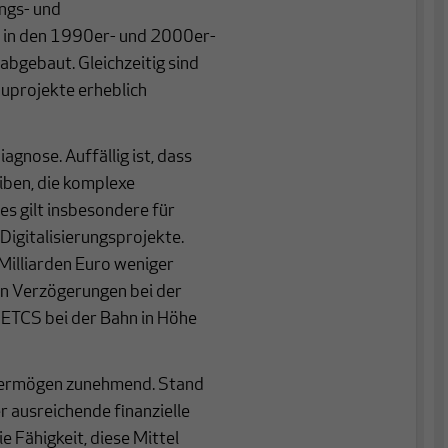
ngs- und
 in den 1990er- und 2000er-
bgebaut. Gleichzeitig sind
auprojekte erheblich
gnose. Auffällig ist, dass
iben, die komplexe
s gilt insbesondere für
Digitalisierungsprojekte.
Milliarden Euro weniger
en Verzögerungen bei der
ETCS bei der Bahn in Höhe
rvermögen zunehmend. Stand
r ausreichende finanzielle
ie Fähigkeit, diese Mittel