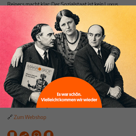
Reiners macht klar: Der Sozialstaat ist kein Luxus,
sondern das Fundament einer stabilen,
zukunftsfähigen Wirtschaft. Und er zeigt, dass seine
Demokratisierung die beste Antwort auf die
Inhaltsverzeichnis
Gefahren von Ungleichheit und Marktgläubigkeit ist.
Ein Buch für alle, die wissen wollen, warum der
Sozialstaat nicht nur sozial, sondern auch
ökonomisch klug ist – und warum wir ihn nicht
privatisieren, sondern demokratisieren sollten.
Erschienen in der
Edition MAKROSKOP
Print: € 22,00
| ISBN: 978-3-85371-516-1
E-Book: € 18,99
| ISBN: 978-3-85371-909-1
🔗
Zum Webshop