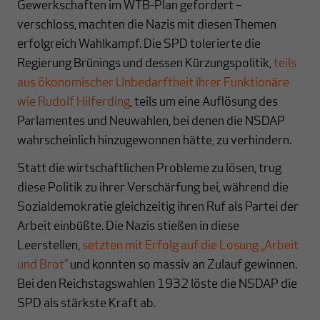
Gewerkschaften im WTB-Plan gefordert –
verschloss, machten die Nazis mit diesen Themen
erfolgreich Wahlkampf. Die SPD tolerierte die
Regierung Brünings und dessen Kürzungspolitik,
teils
aus ökonomischer Unbedarftheit ihrer Funktionäre
wie Rudolf Hilferding
, teils um eine Auflösung des
Parlamentes und Neuwahlen, bei denen die NSDAP
wahrscheinlich hinzugewonnen hätte, zu verhindern.
Statt die wirtschaftlichen Probleme zu lösen, trug
diese Politik zu ihrer Verschärfung bei, während die
Sozialdemokratie gleichzeitig ihren Ruf als Partei der
Arbeit einbüßte. Die Nazis stießen in diese
Leerstellen,
setzten mit Erfolg auf die Losung „Arbeit
und Brot”
und konnten so massiv an Zulauf gewinnen.
Bei den Reichstagswahlen 1932 löste die NSDAP die
SPD als stärkste Kraft ab.