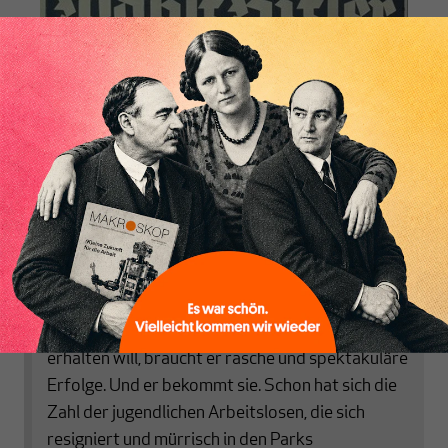
NSDAP-Wahlplakat mit dem Slogan „Arbeit und Brot“. Quelle: BPB
Inhaltsverzeichnis
In
Die Hügel von Berlin: Erinnerungen an
Deutschland
schreibt die französische Journalistin
und Zeitzeugin Stéphane Roussel zur
Beschäftigungspolitik der NSDAP in den ersten
Monaten nach deren Machtübernahme:
„Hitler hat es eilig. Wenn er die euphorische
Stimmung, die unter seinen Getreuen herrscht,
erhalten will, braucht er rasche und spektakuläre
Erfolge. Und er bekommt sie. Schon hat sich die
Zahl der jugendlichen Arbeitslosen, die sich
resigniert und mürrisch in den Parks