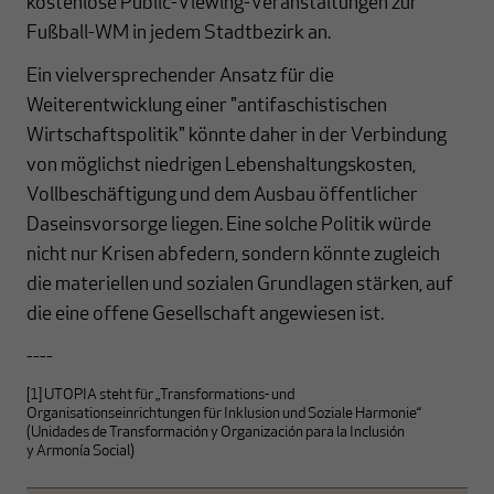
kostenlose Public-Viewing-Veranstaltungen zur
Fußball-WM in jedem Stadtbezirk an.
Ein vielversprechender Ansatz für die
Weiterentwicklung einer "antifaschistischen
Wirtschaftspolitik" könnte daher in der Verbindung
von möglichst niedrigen Lebenshaltungskosten,
Vollbeschäftigung und dem Ausbau öffentlicher
Daseinsvorsorge liegen. Eine solche Politik würde
nicht nur Krisen abfedern, sondern könnte zugleich
die materiellen und sozialen Grundlagen stärken, auf
die eine offene Gesellschaft angewiesen ist.
----
[1]
UTOPIA steht für „Transformations- und
Organisationseinrichtungen für Inklusion und Soziale Harmonie“
(
U
nidades de
T
ransformación y
O
rganización
p
ara la
I
nclusión
y
A
rmonía Social)