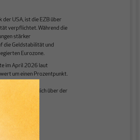
k der USA, ist die EZB über
tät verpflichtet. Während die
lungen stärker
uf die Geldstabilität und
gregierten Eurozone.
e im April 2026 laut
swert um einen Prozentpunkt.
eutschland laut
e liegen so deutlich über der