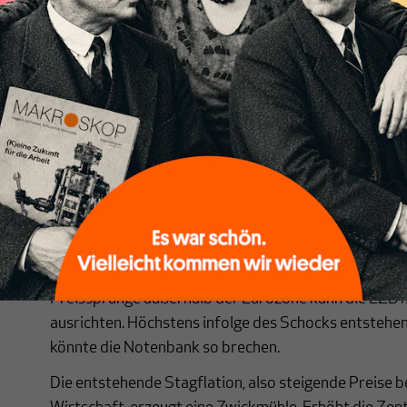
Da die aktuellen Inflationsraten primär durch einen
infolge des Iran-Kriegs getrieben ist, gerät die Zent
Preissprünge außerhalb der Eurozone kann die EZB m
ausrichten. Höchstens infolge des Schocks entstehe
könnte die Notenbank so brechen.
Die entstehende Stagflation, also steigende Preise b