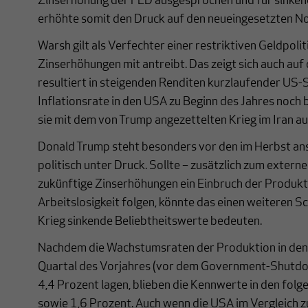
Zinserhöhung der FED ausgesprochen und für sinkend
erhöhte somit den Druck auf den neueingesetzten N
Warsh gilt als Verfechter einer restriktiven Geldpoli
Zinserhöhungen mit antreibt. Das zeigt sich auch au
resultiert in steigenden Renditen kurzlaufender US-
Inflationsrate in den USA zu Beginn des Jahres noch b
sie mit dem von Trump angezettelten Krieg im Iran auf
Donald Trump steht besonders vor den im Herbst a
politisch unter Druck. Sollte – zusätzlich zum extern
zukünftige Zinserhöhungen ein Einbruch der Produkti
Arbeitslosigkeit folgen, könnte das einen weiteren S
Krieg sinkende Beliebtheitswerte bedeuten.
Nachdem die Wachstumsraten der Produktion in den 
Quartal des Vorjahres (vor dem Government-Shutdo
4,4 Prozent lagen, blieben die Kennwerte in den folg
sowie 1,6 Prozent. Auch wenn die USA im Vergleich z