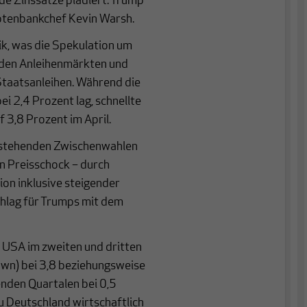
e Zinssätze plädiert. Trump
otenbankchef Kevin Warsh.
tik, was die Spekulation um
f den Anleihenmärkten und
Staatsanleihen. Während die
ei 2,4 Prozent lag, schnellte
 3,8 Prozent im April.
nstehenden Zwischenwahlen
en Preisschock – durch
on inklusive steigender
chlag für Trumps mit dem
USA im zweiten und dritten
wn) bei 3,8 beziehungsweise
enden Quartalen bei 0,5
u Deutschland wirtschaftlich