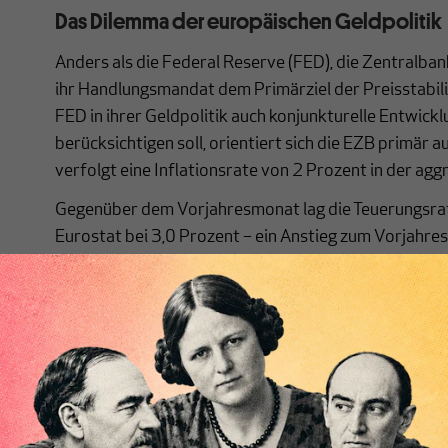
Das Dilemma der europäischen Geldpolitik
Anders als die Federal Reserve (FED), die Zentralban
ihr Handlungsmandat dem Primärziel der Preisstabili
FED in ihrer Geldpolitik auch konjunkturelle Entwick
berücksichtigen soll, orientiert sich die EZB primär a
verfolgt eine Inflationsrate von 2 Prozent in der ag
Gegenüber dem Vorjahresmonat lag die Teuerungsrat
Eurostat bei 3,0 Prozent – ein Anstieg zum Vorjahre
Im gleichen Zeitraum (April 2026) lag der Wert für D
Statistischem Bundesamt bei 2,9 Prozent. Beide Wert
Zielmarke.