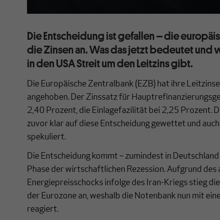
Die Entscheidung ist gefallen – die europ
die Zinsen an. Was das jetzt bedeutet und 
in den USA Streit um den Leitzins gibt.
Die Europäische Zentralbank (EZB) hat ihre Leitzin
angehoben. Der Zinssatz für Hauptrefinanzierungsges
2,40 Prozent, die Einlagefazilität bei 2,25 Prozent.
zuvor klar auf diese Entscheidung gewettet und auch
spekuliert.
Die Entscheidung kommt – zumindest in Deutschland 
Phase der wirtschaftlichen Rezession. Aufgrund des 
Energiepreisschocks infolge des Iran-Kriegs stieg di
der Eurozone an, weshalb die Notenbank nun mit eine
reagiert.