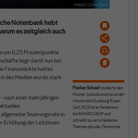
IMAGO / ZUMA Press
äische Notenbank hebt
warum es zeitgleich auch
sen um 0,25 Prozentpunkte
chäfte liegt damit nun bei
 Die Finanzmärkte hatten
 in den Medien wurde stark
Florian Schaaf
studierte den
Master Sozioökonomie an der
– nach einer mehrjährigen
Universität Duisburg-Essen.
aktuellen
Seit 2025 ist er Redakteur
e allgemeine Teuerungsrate in
bei MAKROSKOP und
schreibt zu verschiedenen
r Erhöhung der Leitzinsen
Themen pluraler Ökonomie.