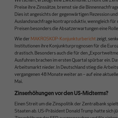
Wirtschaft, erzeugt eine Zwickmühle. Erhöht die Zen
Preise ihre Zinssätze, bremst sie die Binnennachfrage
Dies ist angesichts der gegenwärtigen Rezession un
Auslandsnachfrage kontraproduktiv, wenngleich für 
Preisen besonders die Absatzerwartungen eine Rolle 
Wie der
MAKROSKOP-Konjunkturbericht
zeigt, senk
Institutionen ihre Konjunkturprognosen für die Eur
drastisch. Besonders auch die für den „Exportweltme
Ausfuhren brachen im ersten Quartal spürbar ein. Das
Arbeitsmarkt nieder. In Deutschland stieg die Arbeits
vergangenen 48 Monate weiter an – auf eine aktuell
Mai.
Zinserhöhungen vor den US-Midterms?
Einen Streit um die Zinspolitik der Zentralbank spielt
Staaten ab. US-Präsident Donald Trump hatte sich jü