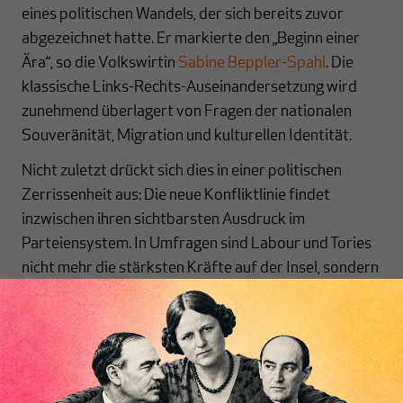
eines politischen Wandels, der sich bereits zuvor
abgezeichnet hatte. Er markierte den „Beginn einer
Ära“, so die Volkswirtin
Sabine Beppler-Spahl
. Die
klassische Links-Rechts-Auseinandersetzung wird
zunehmend überlagert von Fragen der nationalen
Souveränität, Migration und kulturellen Identität.
Nicht zuletzt drückt sich dies in einer politischen
Zerrissenheit aus: Die neue Konfliktlinie findet
inzwischen ihren sichtbarsten Ausdruck im
Parteiensystem. In Umfragen sind Labour und Tories
nicht mehr die stärksten Kräfte auf der Insel, sondern
Reform UK – obgleich das Mehrheitswahlrecht bisher
verhindert, dass Reform viele Abgeordnete und den
Premier stellt. Als Brexit Party gegründet, gelingt es
ihr kulturell und lebensweltlich an traditionelle
Arbeitermilieus anzuknüpfen und damit ehemalige