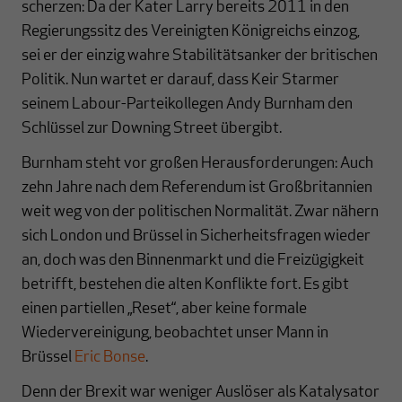
scherzen: Da der Kater Larry bereits 2011 in den
Regierungssitz des Vereinigten Königreichs einzog,
sei er der einzig wahre Stabilitätsanker der britischen
Politik. Nun wartet er darauf, dass Keir Starmer
seinem Labour-Parteikollegen Andy Burnham den
Schlüssel zur Downing Street übergibt.
Burnham steht vor großen Herausforderungen: Auch
zehn Jahre nach dem Referendum ist Großbritannien
weit weg von der politischen Normalität. Zwar nähern
sich London und Brüssel in Sicherheitsfragen wieder
an, doch was den Binnenmarkt und die Freizügigkeit
betrifft, bestehen die alten Konflikte fort. Es gibt
einen partiellen „Reset“, aber keine formale
Wiedervereinigung, beobachtet unser Mann in
Brüssel
Eric Bonse
.
Denn der Brexit war weniger Auslöser als Katalysator