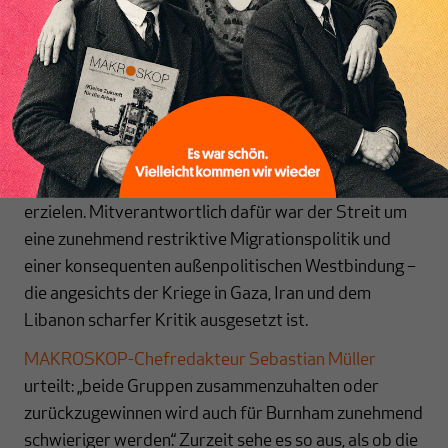
Inhaltsverzeichnis
Labour-Kernwähler für sich zu gewinnen.
Auf der anderen Seite stehen die Greens, deren
Hochburgen vor allem in urbanen, akademischen und
postmateriellen Milieus liegen. Sie konkurrieren vor
allem mit Labour um jüngere, gut ausgebildete und
sozialliberale Wähler. Auch sie konnten nennenswerte
Umfrageergebnisse und teils sogar Wahlerfolge
erzielen. Mitverantwortlich dafür war der Streit um
eine zunehmend restriktive Migrationspolitik und
einer konsequenten außenpolitischen Westbindung –
die angesichts der Kriege in Gaza, Iran und dem
Libanon scharfer Kritik ausgesetzt ist.
MAKROSKOP-Chefredakteur Sebastian Müller
urteilt: „beide Gruppen zusammenzuhalten oder
zurückzugewinnen wird auch für Burnham zunehmend
schwieriger werden.“ Zurzeit sehe es so aus, als ob die