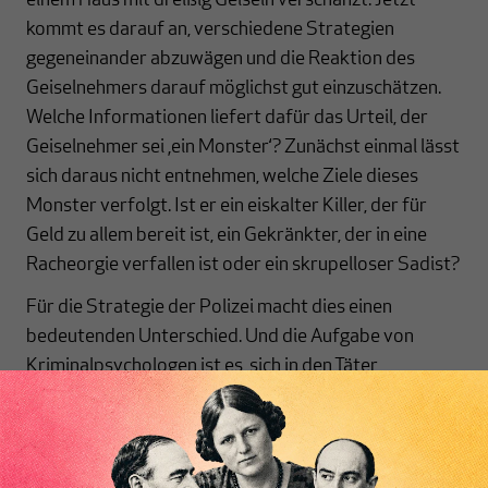
einem Haus mit dreißig Geiseln verschanzt. Jetzt
kommt es darauf an, verschiedene Strategien
gegeneinander abzuwägen und die Reaktion des
Geiselnehmers darauf möglichst gut einzuschätzen.
Welche Informationen liefert dafür das Urteil, der
Geiselnehmer sei ‚ein Monster‘? Zunächst einmal lässt
sich daraus nicht entnehmen, welche Ziele dieses
Monster verfolgt. Ist er ein eiskalter Killer, der für
Geld zu allem bereit ist, ein Gekränkter, der in eine
Racheorgie verfallen ist oder ein skrupelloser Sadist?
Für die Strategie der Polizei macht dies einen
bedeutenden Unterschied. Und die Aufgabe von
Kriminalpsychologen ist es, sich in den Täter
hineinzuversetzen und sein Handeln zu verstehen. Sie
suchen nach dem Menschen hinter der Grausamkeit,
mit dem man einen möglichst gewaltfreien Ausgang
erreichen kann.