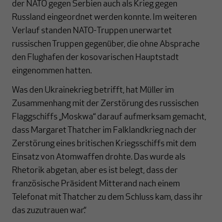
der NATO gegen Serbien auch als Krieg gegen
Russland eingeordnet werden konnte. Im weiteren
Verlauf standen NATO-Truppen unerwartet
russischen Truppen gegenüber, die ohne Absprache
den Flughafen der kosovarischen Hauptstadt
eingenommen hatten.
Was den Ukrainekrieg betrifft, hat Müller im
Zusammenhang mit der Zerstörung des russischen
Flaggschiffs „Moskwa“ darauf aufmerksam gemacht,
dass Margaret Thatcher im Falklandkrieg nach der
Zerstörung eines britischen Kriegsschiffs mit dem
Einsatz von Atomwaffen drohte. Das wurde als
Rhetorik abgetan, aber es ist belegt, dass der
französische Präsident Mitterand nach einem
Telefonat mit Thatcher zu dem Schluss kam, dass ihr
das zuzutrauen war.“