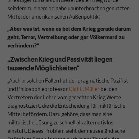
ihres Eigentums als um diese Ideale. Krieg wurde
seitdem zu einem beinahe ununterbrochen genutzten
Mittel der amerikanischen Außenpolitik.“
„Aber was ist, wenn es bei dem Krieg gerade darum
geht, Terror, Vertreibung oder gar Völkermord zu
verhindern?“
„Zwischen Krieg und Passivität liegen
tausende Möglichkeiten“
„Auch in solchen Fällen hat der pragmatische Pazifist
und Philosophieprofessor
Olaf L. Müller
bei den
Vertretern der Lehre vom gerechten Krieg Werte
diagnostiziert, die die Entscheidung für militärische
Mittel befördern. Dazu gehöre, dass man eine
militärische Lösung zu schnell als alternativlos
einstuft. Dieses Problem sieht der neuseeländische