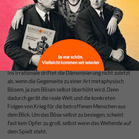
Inhaltsverzeichnis
Der pragmatische Pazifist hält nach Müller beharrlich
an diesem Vorgehen fest – ohne dabei in Naivität zu
verfallen. Der Kriegsbefürworter ist hingegen
schneller mit dem Urteil zur Hand, dass in der
Gegenseite keine Menschlichkeit mehr zu erkennen ist,
sie nur noch aus Gier, Hass oder Sadismus handelt und
jeder friedliche Ausweg eine Illusion ist.
Ins Irrationale driftet die Dämonisierung nicht zuletzt
ab, wenn die Gegenseite zu einer Art metaphysisch
Bösem, ja zum Bösen selbst überhöht wird. Denn
dadurch gerät die reale Welt und die konkreten
Folgen von Krieg für die betroffenen Menschen aus
dem Blick. Um das Böse selbst zu besiegen, scheint
fast kein Opfer zu groß, selbst wenn das Weltende auf
dem Spielt steht.