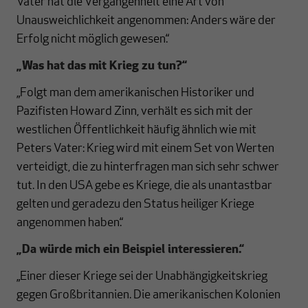
Vater hat die Vergangenheit eine Art von
Unausweichlichkeit angenommen: Anders wäre der
Erfolg nicht möglich gewesen.“
„Was hat das mit Krieg zu tun?“
„Folgt man dem amerikanischen Historiker und
Pazifisten Howard Zinn, verhält es sich mit der
westlichen Öffentlichkeit häufig ähnlich wie mit
Peters Vater: Krieg wird mit einem Set von Werten
verteidigt, die zu hinterfragen man sich sehr schwer
tut. In den USA gebe es Kriege, die als unantastbar
gelten und geradezu den Status heiliger Kriege
angenommen haben.“
„Da würde mich ein Beispiel interessieren.“
„Einer dieser Kriege sei der Unabhängigkeitskrieg
gegen Großbritannien. Die amerikanischen Kolonien