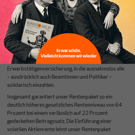
Inhaltsverzeichnis
Anstatt das Rentenalter immer weiter zu erhöhen,
sieht unser Rentenpaket vor, die Lohnentwicklung zu
verbessern und vorhandene Arbeitspotenziale, etwa
durch den Abbau unfreiwilliger Teilzeit, besser zu
nutzen. Dazu gehört eine umfassende
Erwerbstätigenversicherung, in die ausnahmslos alle
– ausdrücklich auch Beamtinnen und Politiker –
solidarisch einzahlen.
Insgesamt garantiert unser Rentenpaket so ein
deutlich höheres gesetzliches Rentenniveau von 64
Prozent bei einem verlässlich auf 22 Prozent
gedeckelten Beitragssatz. Die Einführung einer
volatilen Aktienrente lehnt unser Rentenpaket