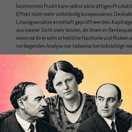
bestimmten Punkt kann selbst ein kräftiges Produk
Effekt nicht mehr vollständig kompensieren. Deshalb
Lösungsansätze ernsthaft geprüft werden. Kapitalg
aus meiner Sicht mehr leisten, als ihnen im Rentenpa
wenn sie ihrerseits erhebliche Nachteile und Risiken a
vorliegenden Analyse nur teilweise berücksichtigt w
Die Rolle der Arbeitsproduktivität
Im deutschen System ist die durchschnittliche Rent
angepasst: der sogenannte Eckrentner mit 45 Beitra
durchschnittlichem Verdienst erhält gemäß einer „Hal
Prozentsatz (h) des Durchschnittsentgelts der Beitra
Haltelinie 48 Prozent des Durchschnittsverdienstes.
Rentenniveau. Steigt die Produktivität, steigen die 
produktivitätsorientierter Lohnpolitik genauso, ebe
Rentenniveau bleibt konstant, aber die absolute Höhe