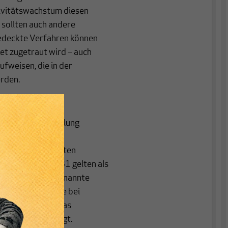
tivitätswachstum diesen
 sollten auch andere
edeckte Verfahren können
ket zugetraut wird – auch
ufweisen, die in der
erden.
e der Lohnentwicklung
gsjahren und
telinie“ einen festen
gszahler. Bis 2031 gelten als
 Dies ist das sogenannte
Durchschnittslöhne bei
nso die Renten. Das
 der Renten steigt.