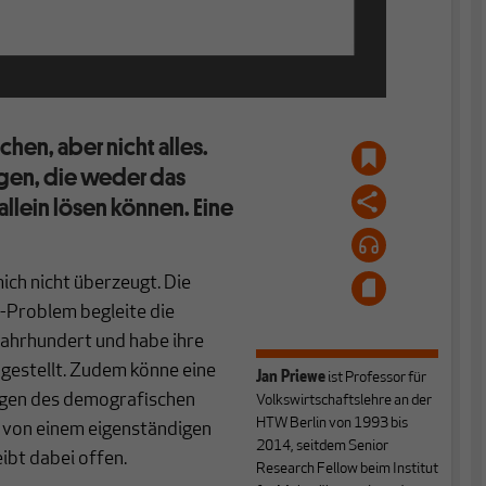
hen, aber nicht alles.
gen, die weder das
lein lösen können. Eine
ich nicht überzeugt. Die
-Problem begleite die
Jahrhundert und habe ihre
 gestellt. Zudem könne eine
Jan Priewe
ist Professor für
ngen des demografischen
Volkswirtschaftslehre an der
HTW Berlin von 1993 bis
t von einem eigenständigen
2014, seitdem Senior
ibt dabei offen.
Research Fellow beim Institut