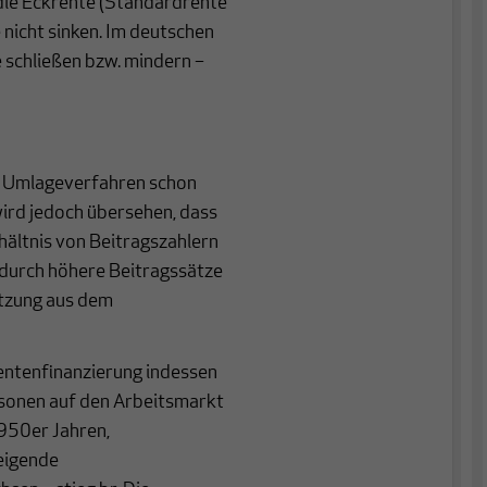
die Eckrente (Standardrente
nicht sinken. Im deutschen
schließen bzw. mindern –
s Umlageverfahren schon
wird jedoch übersehen, dass
hältnis von Beitragszahlern
 durch höhere Beitragssätze
ützung aus dem
entenfinanzierung indessen
ersonen auf den Arbeitsmarkt
1950er Jahren,
eigende