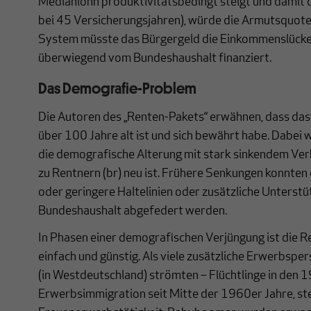
Medianlohn produktivitätsbedingt steigt und damit 
bei 45 Versicherungsjahren), würde die Armutsquote 
System müsste das Bürgergeld die Einkommenslücke 
überwiegend vom Bundeshaushalt finanziert.
Das Demografie-Problem
Die Autoren des „Renten-Pakets“ erwähnen, dass da
über 100 Jahre alt ist und sich bewährt habe. Dabei 
die demografische Alterung mit stark sinkendem Ver
zu Rentnern (br) neu ist. Frühere Senkungen konnten
oder geringere Haltelinien oder zusätzliche Unterst
Bundeshaushalt abgefedert werden.
In Phasen einer demografischen Verjüngung ist die R
einfach und günstig. Als viele zusätzliche Erwerbsp
(in Westdeutschland) strömten – Flüchtlinge in den 
Erwerbsimmigration seit Mitte der 1960er Jahre, st