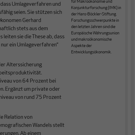
für Makroökonomie und
, dass Umlageverfahren und
Konjunkturforschung (IMK) in
fähig seien. Sie stützen sich
der Hans-Böckler-Stiftung.
 Ökonomen Gerhard
Forschungsschwerpunkte in
den letzten Jahren sind die
ftlich stets aus dem
Europäische Währungsunion
leiten sie die These ab, dass
und makroökonomische
r nur ein Umlageverfahren“
Aspekte der
Entwicklungsökonomik.
der Alterssicherung
beitsproduktivität.
iveau von 64 Prozent bei
n. Ergänzt um private oder
niveau von rund 75 Prozent
de Relation von
emografischen Wandels stellt
derungen. Ab einem