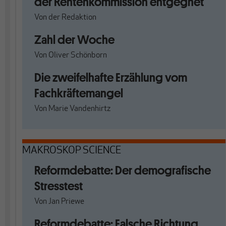
der Rentenkommission entgegnet
Von
der Redaktion
Zahl der Woche
Von
Oliver Schönborn
Die zweifelhafte Erzählung vom
Fachkräftemangel
Von
Marie Vandenhirtz
MAKROSKOP SCIENCE
Reformdebatte: Der demografische
Stresstest
Von
Jan Priewe
Reformdebatte: Falsche Richtung,