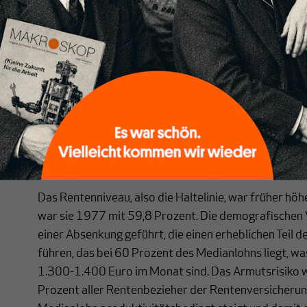
Das Rentenniveau ist also unabhängig von der Produkt
Reallöhne langsamer oder schneller als die Produktivi
inflationsbereinigten Renten langsamer oder schneller
Wenn die Autoren das absolute Rentenniveau meinen, 
je nach Lohnpolitik mit. In den meisten OECD-Länder
der Arbeitsproduktivität ab in Richtung ein Prozent 
Löhne nominal im Gleichschritt steigen ist ein Syst
Vorteil des Umlageverfahren – nämlich Inflationssic
Generationengerechtigkeit.
Das Rentenniveau, also die Haltelinie, war früher höh
war sie 1977 mit 59,8 Prozent. Die demografischen
einer Absenkung geführt, die einen erheblichen Teil d
führen, das bei 60 Prozent des Medianlohns liegt, wa
1.300-1.400 Euro im Monat sind. Das Armutsrisiko 
Prozent aller Rentenbezieher der Rentenversicherun