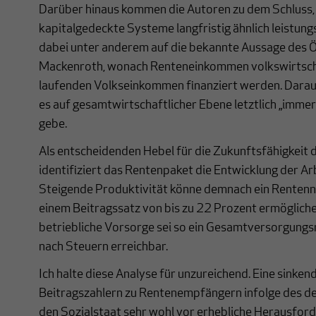
Darüber hinaus kommen die Autoren zu dem Schluss
kapitalgedeckte Systeme langfristig ähnlich leistungs
dabei unter anderem auf die bekannte Aussage des
Mackenroth, wonach Renteneinkommen volkswirtscha
laufenden Volkseinkommen finanziert werden. Daraus 
es auf gesamtwirtschaftlicher Ebene letztlich „imme
gebe.
Als entscheidenden Hebel für die Zukunftsfähigkeit 
identifiziert das Rentenpaket die Entwicklung der Ar
Steigende Produktivität könne demnach ein Rentenn
einem Beitragssatz von bis zu 22 Prozent ermögliche
betriebliche Vorsorge sei so ein Gesamtversorgungs
nach Steuern erreichbar.
Ich halte diese Analyse für unzureichend. Eine sinken
Beitragszahlern zu Rentenempfängern infolge des d
den Sozialstaat sehr wohl vor erhebliche Herausfor