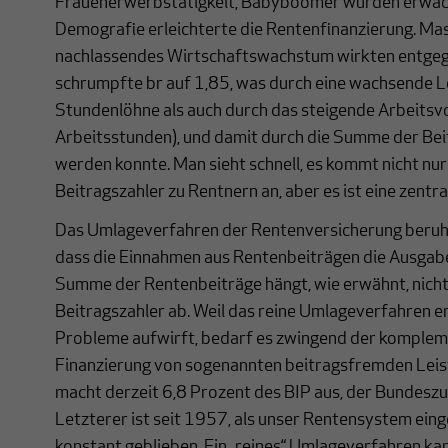
Frauenerwerbstätigkeit, Babyboomer wurden erwachs
Demografie erleichterte die Rentenfinanzierung. Mas
nachlassendes Wirtschaftswachstum wirkten entgeg
schrumpfte br auf 1,85, was durch eine wachsende
Stundenlöhne als auch durch das steigende Arbeits
Arbeitsstunden), und damit durch die Summe der Bei
werden konnte. Man sieht schnell, es kommt nicht nur
Beitragszahler zu Rentnern an, aber es ist eine zentr
Das Umlageverfahren der Rentenversicherung beruht
dass die Einnahmen aus Rentenbeiträgen die Ausgab
Summe der Rentenbeiträge hängt, wie erwähnt, nich
Beitragszahler ab. Weil das reine Umlageverfahren er
Probleme aufwirft, bedarf es zwingend der komplem
Finanzierung von sogenannten beitragsfremden Lei
macht derzeit 6,8 Prozent des BIP aus, der Bundeszu
Letzterer ist seit 1957, als unser Rentensystem ein
konstant geblieben. Ein „reines“ Umlageverfahren kan