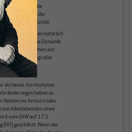
ivität. Steigen die
tät, steigen auch die
 als die Produktivität.
steigen die Renten natürlich
n schwächt sich die Dynamik
pro Jahr. Dass Renten und
emmerkmal und ein großer
herung und
er als heute. Am höchsten
 Veränderungen haben zu
er Renten ins Armutsrisiko
s bei Alleinlebenden etwa
wird vom DIW auf 17,5
g (RV) geschätzt. Wenn der