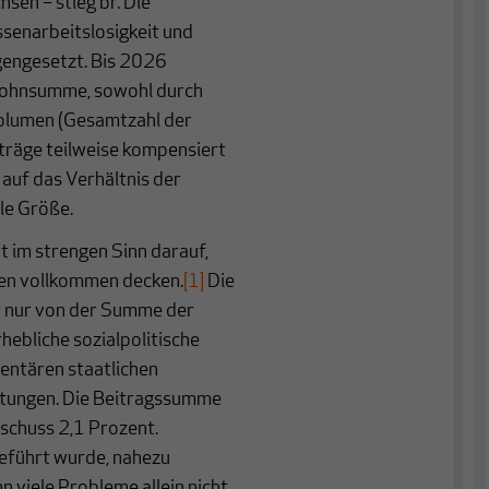
en – stieg br. Die
senarbeitslosigkeit und
engesetzt. Bis 2026
 Lohnsumme, sowohl durch
volumen (Gesamtzahl der
träge teilweise kompensiert
 auf das Verhältnis der
ale Größe.
 im strengen Sinn darauf,
en vollkommen decken.
[1]
Die
t nur von der Summe der
hebliche sozialpolitische
entären staatlichen
stungen. Die Beitragssumme
schuss 2,1 Prozent.
geführt wurde, nahezu
n viele Probleme allein nicht