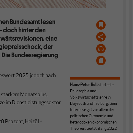
chen Bundesamt lesen
 – doch hinter den
wärtsrevisionen, eine
giepreisschock, der
t. Die Bundesregierung
hreswert 2025 jedoch nach
Hans-Peter Roll
studierte
Philosophie und
 starkem Monatsplus,
Volkswirtschaftslehre in
ze im Dienstleistungssektor
Bayreuth und Freiburg. Sein
Interesse gilt vor allem der
politischen Ökonomie und
0 Prozent, Heizöl +
heterodoxen ökonomischen
Theorien. Seit Anfang 2022