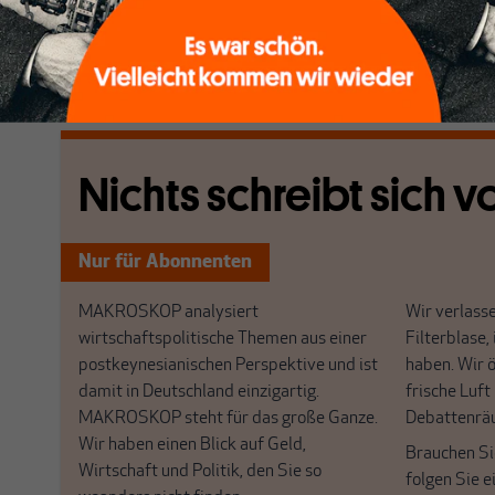
deutschen Wirtschaft – wenngleich er die Schwäche d
aufgrund der Multiplikatoreffekte der Industrie nich
[...]
Nichts schreibt sich vo
Nur für Abonnenten
MAKROSKOP analysiert
Wir verlasse
wirtschaftspolitische Themen aus einer
Filterblase, 
postkeynesianischen Perspektive und ist
haben. Wir 
damit in Deutschland einzigartig.
frische Luft
MAKROSKOP steht für das große Ganze.
Debattenrä
Wir haben einen Blick auf Geld,
Brauchen Si
Wirtschaft und Politik, den Sie so
folgen Sie 