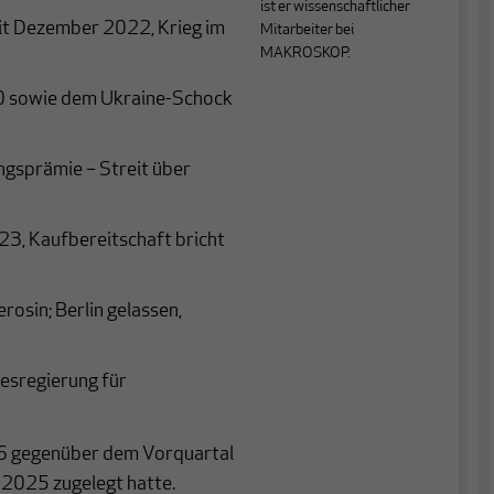
ist er wissenschaftlicher
it Dezember 2022, Krieg im
Mitarbeiter bei
MAKROSKOP.
0 sowie dem Ukraine-Schock
gsprämie – Streit über
3, Kaufbereitschaft bricht
osin; Berlin gelassen,
esregierung für
26 gegenüber dem Vorquartal
 2025 zugelegt hatte.