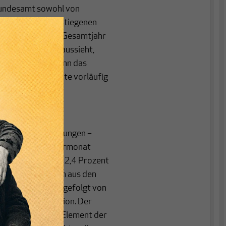
Bundesamt sowohl von
ben sowie von gestiegenen
rgebnisse für das Gesamtjahr
 Erholungstrend aussieht,
omentaufnahme, denn das
ellen Quartalswerte vorläufig
erungsdienstleistungen –
gegenüber dem Vormonat
 das Plus mit real 2,4 Prozent
sten Impulse kamen aus den
Dienstleistungen, gefolgt von
 und Kommunikation. Der
 stabilisierendes Element der