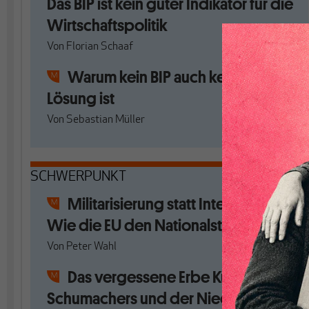
Das BIP ist kein guter Indikator für die
Wirtschaftspolitik
Von
Florian Schaaf
Warum kein BIP auch keine
Lösung ist
Von
Sebastian Müller
SCHWERPUNKT
Militarisierung statt Integration:
Wie die EU den Nationalstaat stärkt
Von
Peter Wahl
Das vergessene Erbe Kurt
Schumachers und der Niedergang