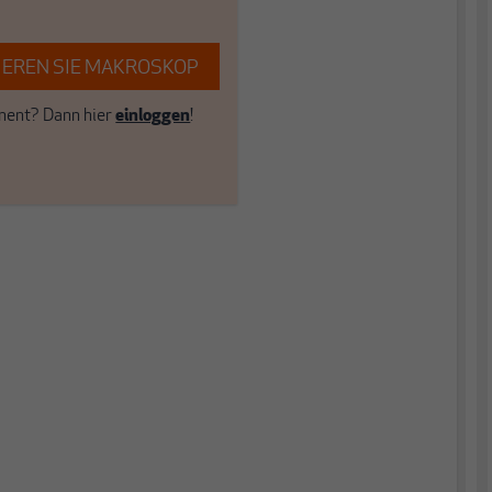
EREN SIE MAKROSKOP
ent? Dann hier
einloggen
!