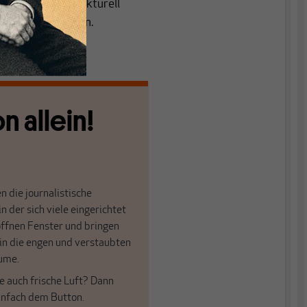
er Industrie strukturell
t ausgleichen kann.
n allein!
n die journalistische
in der sich viele eingerichtet
öffnen Fenster und bringen
 in die engen und verstaubten
ume.
e auch frische Luft? Dann
einfach dem Button.