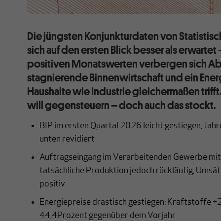
Die jüngsten Konjunkturdaten von Statistis
sich auf den ersten Blick besser als erwartet
positiven Monatswerten verbergen sich Ab
stagnierende Binnenwirtschaft und ein Ener
Haushalte wie Industrie gleichermaßen triff
will gegensteuern – doch auch das stockt.
BIP im ersten Quartal 2026 leicht gestiegen, Ja
unten revidiert
Auftragseingang im Verarbeitenden Gewerbe mit
tatsächliche Produktion jedoch rückläufig, Umsät
positiv
Energiepreise drastisch gestiegen: Kraftstoffe +2
44,4Prozent gegenüber dem Vorjahr