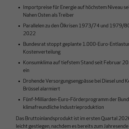
Importpreise für Energie auf höchstem Niveau se
Nahen Osten als Treiber
Parallelen zu den Ölkrisen 1973/74 und 1979/8
2022
Bundesrat stoppt geplante 1.000-Euro-Entlastun
Kostenverteilung
Konsumklima auf tiefstem Stand seit Februar 202
ein
Drohende Versorgungsengpässe bei Diesel und Ker
Brüssel alarmiert
Fünf-Milliarden-Euro-Förderprogramm der Bund
klimafreundliche Industrieproduktion
Das Bruttoinlandsprodukt ist im ersten Quartal 20
leicht gestiegen, nachdem es bereits zum Jahresende