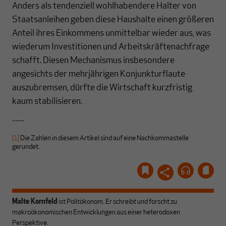
Anders als tendenziell wohlhabendere Halter von
Staatsanleihen geben diese Haushalte einen größeren
Anteil ihres Einkommens unmittelbar wieder aus, was
wiederum Investitionen und Arbeitskräftenachfrage
schafft. Diesen Mechanismus insbesondere
angesichts der mehrjährigen Konjunkturflaute
auszubremsen, dürfte die Wirtschaft kurzfristig
kaum stabilisieren.
----
[1]
Die Zahlen in diesem Artikel sind auf eine Nachkommastelle
gerundet.
Malte Kornfeld
ist Politökonom. Er schreibt und forscht zu
makroökonomischen Entwicklungen aus einer heterodoxen
Perspektive.