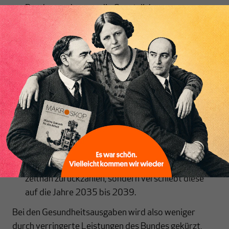
Bundeszuschuss an die Gesetzliche
Krankenversicherung (GKV) für
versicherungsfremde Leistungen über das GKV-
Beitragssatzstabilisierungsgesetz ab 2027
Inhaltsverzeichnis
dauerhaft um zwei Milliarden Euro (auf dann 12,5
Milliarden Euro) zu kappen.
Die andere – am monetären Volumen bemessen
sogar größere Maßnahme – für Minderausgaben
liegt in der Verschiebung von
Darlehensrückzahlungen: Der Bund wird dem
Gesundheitsfonds Schulden in Höhe von 5,6
Milliarden Euro nicht wie ursprünglich geplant
zeitnah zurückzahlen, sondern verschiebt diese
auf die Jahre 2035 bis 2039.
Bei den Gesundheitsausgaben wird also weniger
durch verringerte Leistungen des Bundes gekürzt,