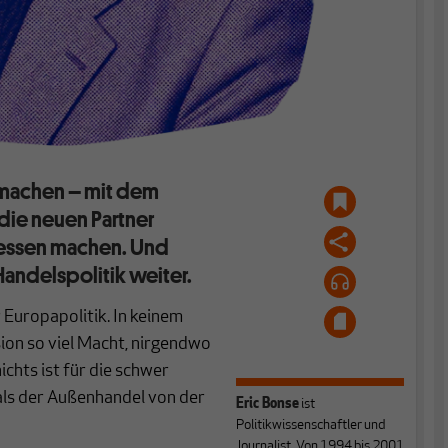
r machen
–
mit dem
die neuen Partner
rgessen machen. Und
Handelspolitik weiter.
 Europapolitik. In keinem
ion so viel Macht, nirgendwo
nichts ist für die schwer
als der Außenhandel von der
Eric Bonse
ist
Politikwissenschaftler und
Journalist. Von 1994 bis 2001