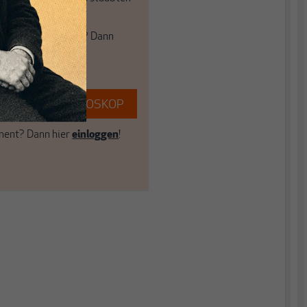
ume.
e auch frische Luft? Dann
einfach dem Button.
EREN SIE MAKROSKOP
ent? Dann hier
einloggen
!