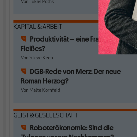
Von
Lukas Poths
KAPITAL & ARBEIT
Produktivität – eine Frage des
Fleißes?
Von
Steve Keen
DGB-Rede von Merz: Der neue
Roman Herzog?
Von
Malte Kornfeld
GEIST & GESELLSCHAFT
Roboterökonomie: Sind die