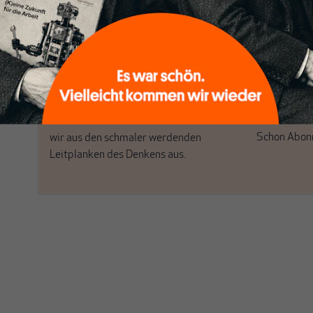
MAKROSKOP steht für das große Ganze.
Debattenrä
Wir haben einen Blick auf Geld,
Brauchen Si
Wirtschaft und Politik, den Sie so
folgen Sie 
woanders nicht finden.
Dabei leben wir von unseren Autoren,
ihren Recherchen, ihrem Wissen und
ABONNI
ihrem Enthusiasmus. Gemeinsam scheren
Schon Abonn
wir aus den schmaler werdenden
Leitplanken des Denkens aus.