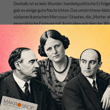
Deshalb ist es kein Wunder, handelspolitische Erfolg
gab es einige gute Nachrichten. Das umstrittene Ab
südamerikanischen Mercosur-Staaten, die „Mutter all
geopolitische Einigung mit Australien würden der W
verleihen und Europa mehr Gewicht geben, hieß es in 
[...]
Nichts schreibt sich vo
Nur für Abonnenten
MAKROSKOP analysiert
Wir verlasse
wirtschaftspolitische Themen aus einer
Filterblase, 
postkeynesianischen Perspektive und ist
haben. Wir 
damit in Deutschland einzigartig.
frische Luft