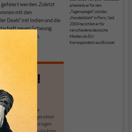
e gefeiert werden. Zuletzt
arbeitete er für den
„Tagesspiegel“ und das
kommen mit den
„Handelsblatt“ in Paris. Seit
er Deals“ mit Indien und die
2004 berichtet er für
irtschaft neuen Schwung
verschiedene deutsche
Brüssel und Berlin.
Medien als EU-
Korrespondent aus Brüssel.
n allein!
n die journalistische
in der sich viele eingerichtet
öffnen Fenster und bringen
 in die engen und verstaubten