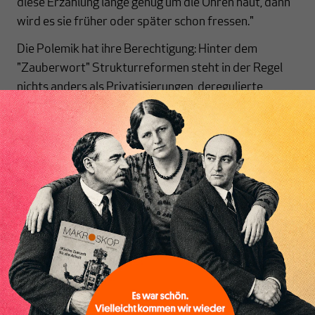
diese Erzählung lange genug um die Ohren haut, dann
wird es sie früher oder später schon fressen."
Die Polemik hat ihre Berechtigung: Hinter dem
"Zauberwort" Strukturreformen steht in der Regel
nichts anders als Privatisierungen, deregulierte
Arbeitsmärkte, ein geschwächter Kündigungsschutz
und letztlich Lohnsenkungen.
Allerdings ist die Studienlage weniger
Inhaltsverzeichnis
erfolgsversprechend, als die Verfechter der
Arbeitsmarktderegulierung propagieren. Der
Sozioökonom Günther Grunert
verweist auf Studien,
die keinen signifikanten positiven Effekt auf die
Beschäftigung zeigen. Im Gegenteil, geringerer
Kündigungsschutz oder dezentrale Lohnfindung
führen oft zu höherer Arbeitslosigkeit.
Das makroökonomische Problem dahinter: Wenn