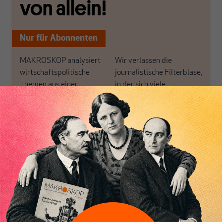
von allein!
Nur für Abonnenten
MAKROSKOP analysiert
Wir verlassen die
wirtschaftspolitische
journalistische Filterblase,
Themen aus einer
in der sich viele
postkeynesianischen
eingerichtet haben. Wir
Perspektive und ist damit
öffnen Fenster und
in Deutschland einzigartig.
bringen frische Luft in die
MAKROSKOP steht für
engen und verstaubten
Inhaltsverzeichnis
das große Ganze. Wir
Debattenräume.
haben einen Blick auf
Brauchen Sie auch frische
Geld, Wirtschaft und
Luft? Dann folgen Sie
Politik, den Sie so
einfach dem Button.
woanders nicht finden.
Dabei leben wir von
unseren Autoren, ihren
ABONNIEREN SIE