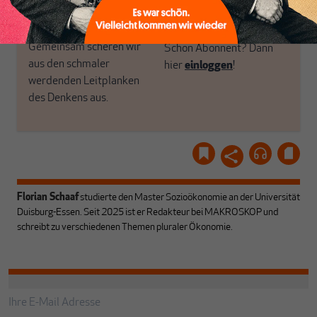
Recherchen, ihrem Wissen
MAKROSKOP
und ihrem Enthusiasmus.
Gemeinsam scheren wir
Schon Abonnent? Dann
aus den schmaler
hier
einloggen
!
werdenden Leitplanken
des Denkens aus.
Florian Schaaf
studierte den Master Sozioökonomie an der Universität
Duisburg-Essen. Seit 2025 ist er Redakteur bei MAKROSKOP und
schreibt zu verschiedenen Themen pluraler Ökonomie.