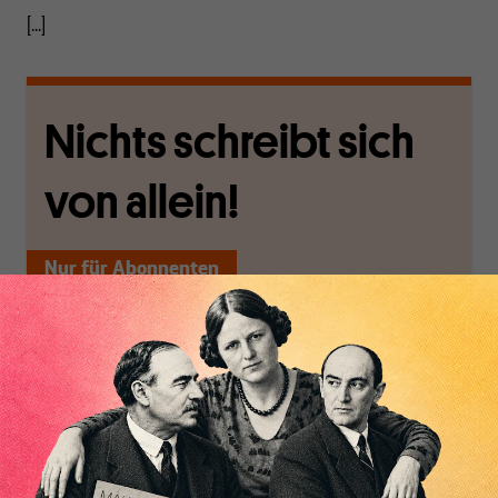
[...]
Nichts schreibt sich
von allein!
Nur für Abonnenten
MAKROSKOP analysiert
Wir verlassen die
wirtschaftspolitische
journalistische Filterblase,
Themen aus einer
in der sich viele
Inhaltsverzeichnis
postkeynesianischen
eingerichtet haben. Wir
Perspektive und ist damit
öffnen Fenster und
in Deutschland einzigartig.
bringen frische Luft in die
MAKROSKOP steht für
engen und verstaubten