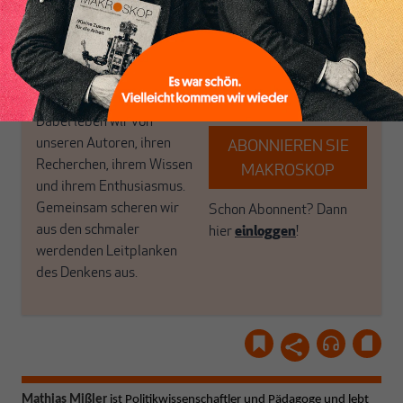
das große Ganze. Wir
Debattenräume.
haben einen Blick auf
Brauchen Sie auch frische
Geld, Wirtschaft und
Luft? Dann folgen Sie
Politik, den Sie so
einfach dem Button.
woanders nicht finden.
Dabei leben wir von
unseren Autoren, ihren
ABONNIEREN SIE
Recherchen, ihrem Wissen
MAKROSKOP
und ihrem Enthusiasmus.
Gemeinsam scheren wir
Schon Abonnent? Dann
aus den schmaler
hier
einloggen
!
werdenden Leitplanken
des Denkens aus.
Mathias Mißler
ist Politikwissenschaftler und Pädagoge und lebt